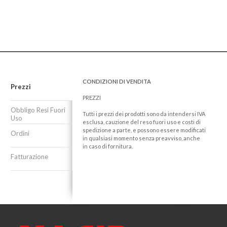
CONDIZIONI DI VENDITA
Prezzi
PREZZI
Obbligo Resi Fuori
Tutti i prezzi dei prodotti sono da intendersi IVA
Uso
esclusa, cauzione del reso fuori uso e costi di
spedizione a parte, e possono essere modificati
Ordini
in qualsiasi momento senza preavviso, anche
in caso di fornitura.
Fatturazione