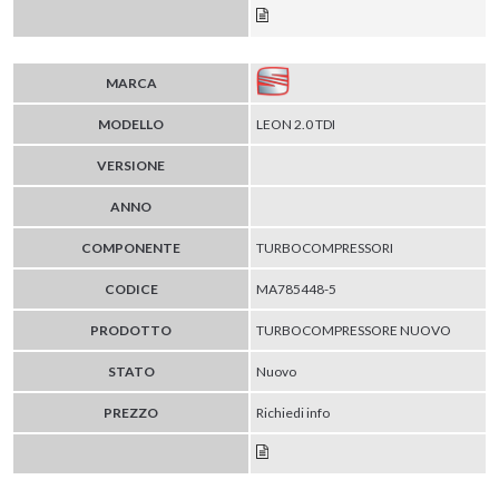
MARCA
MODELLO
LEON 2.0 TDI
VERSIONE
ANNO
COMPONENTE
TURBOCOMPRESSORI
CODICE
MA785448-5
PRODOTTO
TURBOCOMPRESSORE NUOVO
STATO
Nuovo
PREZZO
Richiedi info