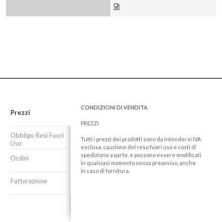
CONDIZIONI DI VENDITA
Prezzi
PREZZI
Obbligo Resi Fuori
Tutti i prezzi dei prodotti sono da intendersi IVA
Uso
esclusa, cauzione del reso fuori uso e costi di
spedizione a parte, e possono essere modificati
Ordini
in qualsiasi momento senza preavviso, anche
in caso di fornitura.
Fatturazione