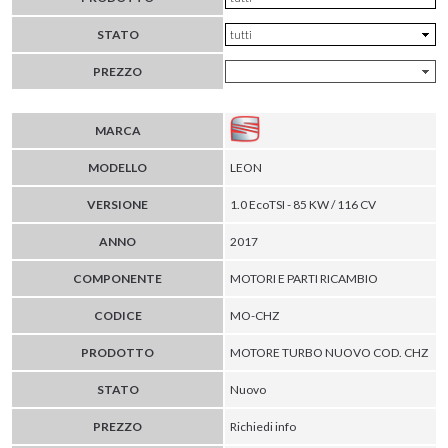
STATO
PREZZO
MARCA
MODELLO
LEON
VERSIONE
1.0 EcoTSI - 85 KW / 116 CV
ANNO
2017
COMPONENTE
MOTORI E PARTI RICAMBIO
CODICE
MO-CHZ
PRODOTTO
MOTORE TURBO NUOVO COD. CHZ
STATO
Nuovo
PREZZO
Richiedi info