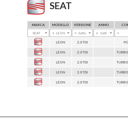
SEAT
MARCA
MODELLO
VERSIONE
ANNO
CO
SEAT
×
LEON
×
tutte
×
tutti
×
LEON
2.0 TDI
PO
LEON
2.0 TDI
TURBO
LEON
2.0 TDI
TURBO
LEON
2.0 TDI
TURBO
LEON
2.0 TDI
TURBO