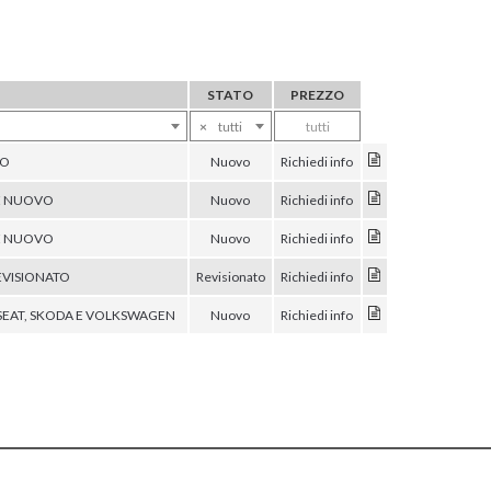
STATO
PREZZO
×
tutti
tutti
TO
Nuovo
Richiedi info
E NUOVO
Nuovo
Richiedi info
E NUOVO
Nuovo
Richiedi info
VISIONATO
Revisionato
Richiedi info
EAT, SKODA E VOLKSWAGEN
Nuovo
Richiedi info