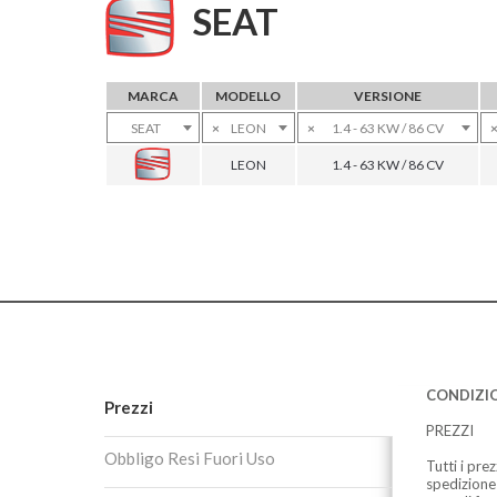
SEAT
MARCA
MODELLO
VERSIONE
SEAT
×
LEON
×
1.4 - 63 KW / 86 CV
LEON
1.4 - 63 KW / 86 CV
CONDIZIO
Prezzi
PREZZI
Obbligo Resi Fuori Uso
Tutti i pre
spedizione