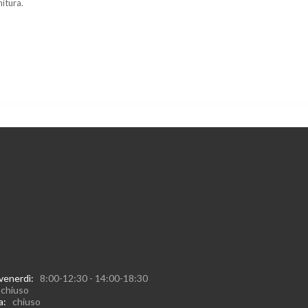
nitura.
 venerdì:
8:00-12:30 - 14:00-18:30
:
chiuso
ca:
chiuso