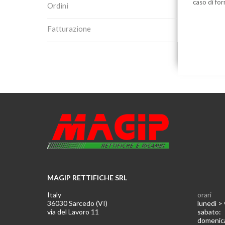
caso di for
Ordini
Fatturazione
MAGIP RETTIFICHE SRL
Italy
orari
36030 Sarcedo (VI)
lunedì >
via del Lavoro 11
sabato
domeni