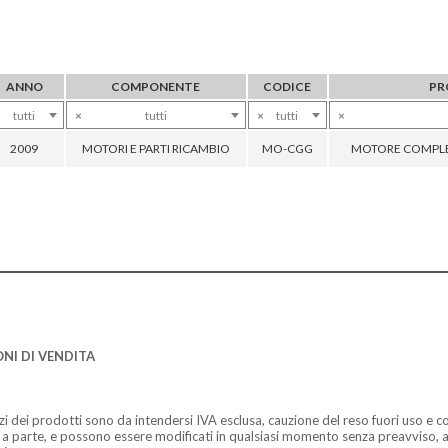
ANNO
COMPONENTE
CODICE
PR
×
tutti
×
tutti
×
tutti
×
2009
MOTORI E PARTI RICAMBIO
MO-CGG
MOTORE COMPLE
NI DI VENDITA
zzi dei prodotti sono da intendersi IVA esclusa, cauzione del reso fuori uso e co
 a parte, e possono essere modificati in qualsiasi momento senza preavviso, a