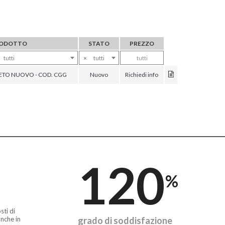
ODOTTO
STATO
PREZZO
tutti
×
tutti
tutti
TO NUOVO - COD. CGG
Nuovo
Richiedi info
120
%
sti di
nche in
grado di soddisfazione