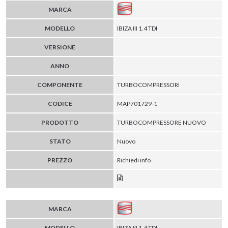
MARCA
MODELLO
IBIZA III 1.4 TDI
VERSIONE
ANNO
COMPONENTE
TURBOCOMPRESSORI
CODICE
MAP701729-1
PRODOTTO
TURBOCOMPRESSORE NUOVO
STATO
Nuovo
PREZZO
Richiedi info
MARCA
MODELLO
IBIZA III 1.4 TDI