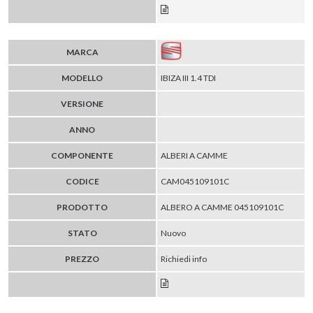
MARCA
MODELLO
IBIZA III 1.4 TDI
VERSIONE
ANNO
COMPONENTE
ALBERI A CAMME
CODICE
CAM045109101C
PRODOTTO
ALBERO A CAMME 045109101C
STATO
Nuovo
PREZZO
Richiedi info