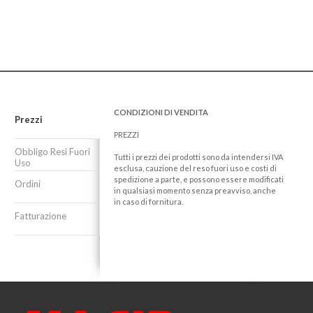
CONDIZIONI DI VENDITA
Prezzi
PREZZI
Obbligo Resi Fuori
Tutti i prezzi dei prodotti sono da intendersi IVA
Uso
esclusa, cauzione del reso fuori uso e costi di
spedizione a parte, e possono essere modificati
Ordini
in qualsiasi momento senza preavviso, anche
in caso di fornitura.
Fatturazione