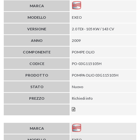
MARCA
MODELLO
EXEO
VERSIONE
2.0 TDI - 105 KW / 143 CV
ANNO
2009
COMPONENTE
POMPE OLIO
CODICE
PO-03G115105H
PRODOTTO
POMPA OLIO 03G115105H
STATO
Nuovo
PREZZO
Richiedi info
MARCA
MODELLO
EXEO