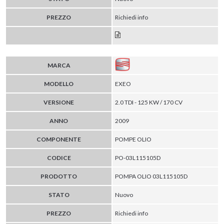
PREZZO
Richiedi info
MARCA
MODELLO
EXEO
VERSIONE
2.0 TDI - 125 KW / 170 CV
ANNO
2009
COMPONENTE
POMPE OLIO
CODICE
PO-03L115105D
PRODOTTO
POMPA OLIO 03L115105D
STATO
Nuovo
PREZZO
Richiedi info