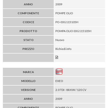
ANNO
2009
COMPONENTE
POMPE OLIO
CODICE
PO-03G115105H
PRODOTTO
POMPA OLIO 03G115105H
STATO
Nuovo
PREZZO
Richiedi info
MARCA
MODELLO
EXEO
VERSIONE
2.0 TDI - 88 KW / 120 CV
ANNO
2009
COMPONENTE
POMPE OLIO