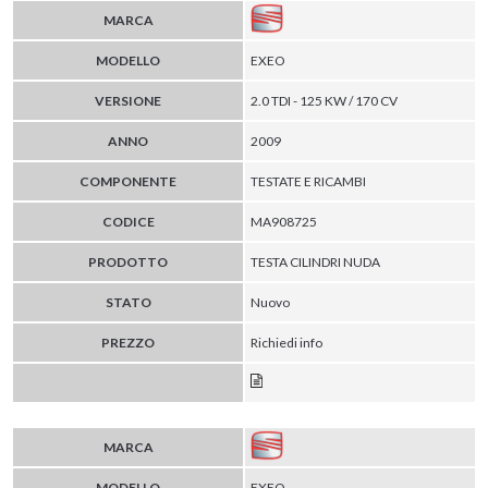
MARCA
MODELLO
EXEO
VERSIONE
2.0 TDI - 125 KW / 170 CV
ANNO
2009
COMPONENTE
TESTATE E RICAMBI
CODICE
MA908725
PRODOTTO
TESTA CILINDRI NUDA
STATO
Nuovo
PREZZO
Richiedi info
MARCA
MODELLO
EXEO