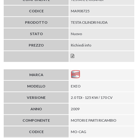
CODICE
MA908725
PRODOTTO
TESTA CILINDRI NUDA
STATO
Nuovo
PREZZO
Richiedi info
MARCA
MODELLO
EXEO
VERSIONE
2.0 TDI - 125 KW / 170 CV
ANNO
2009
COMPONENTE
MOTORI E PARTI RICAMBIO
CODICE
MO-CAG