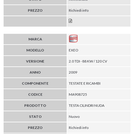
PREZZO
Richiedi info
MARCA
MODELLO
EXEO
VERSIONE
2.0 TDI - 88 KW / 120 CV
ANNO
2009
COMPONENTE
TESTATE E RICAMBI
CODICE
MA908725
PRODOTTO
TESTA CILINDRI NUDA
STATO
Nuovo
PREZZO
Richiedi info