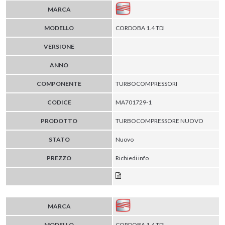
MARCA
MODELLO
CORDOBA 1.4 TDI
VERSIONE
ANNO
COMPONENTE
TURBOCOMPRESSORI
CODICE
MA701729-1
PRODOTTO
TURBOCOMPRESSORE NUOVO
STATO
Nuovo
PREZZO
Richiedi info
MARCA
MODELLO
CORDOBA 1.4 TDI