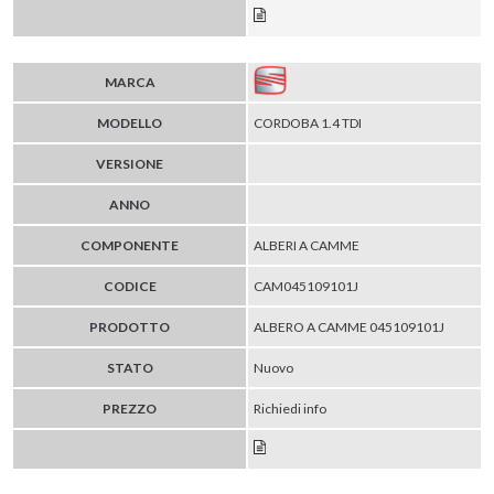
MARCA
MODELLO
CORDOBA 1.4 TDI
VERSIONE
ANNO
COMPONENTE
ALBERI A CAMME
CODICE
CAM045109101J
PRODOTTO
ALBERO A CAMME 045109101J
STATO
Nuovo
PREZZO
Richiedi info