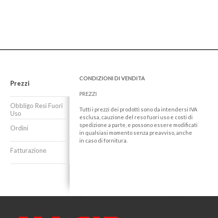
CONDIZIONI DI VENDITA
Prezzi
PREZZI
Obbligo Resi Fuori
Tutti i prezzi dei prodotti sono da intendersi IVA
Uso
esclusa, cauzione del reso fuori uso e costi di
spedizione a parte, e possono essere modificati
Ordini
in qualsiasi momento senza preavviso, anche
in caso di fornitura.
Fatturazione