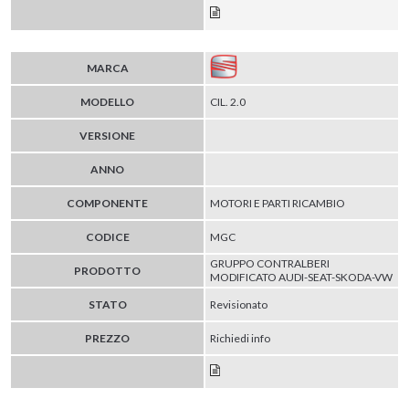
MARCA
MODELLO
CIL. 2.0
VERSIONE
ANNO
COMPONENTE
MOTORI E PARTI RICAMBIO
CODICE
MGC
GRUPPO CONTRALBERI
PRODOTTO
MODIFICATO AUDI-SEAT-SKODA-VW
STATO
Revisionato
PREZZO
Richiedi info