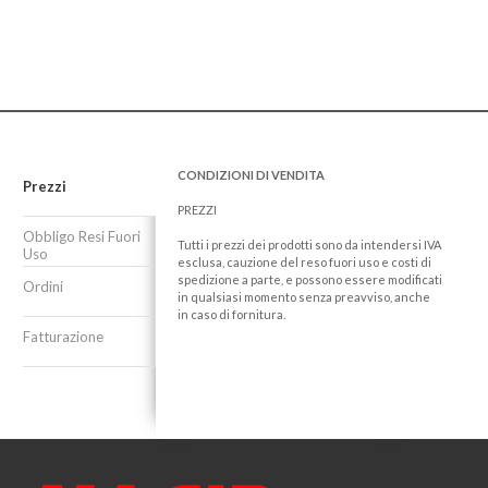
CONDIZIONI DI VENDITA
Prezzi
PREZZI
Obbligo Resi Fuori
Tutti i prezzi dei prodotti sono da intendersi IVA
Uso
esclusa, cauzione del reso fuori uso e costi di
spedizione a parte, e possono essere modificati
Ordini
in qualsiasi momento senza preavviso, anche
in caso di fornitura.
Fatturazione