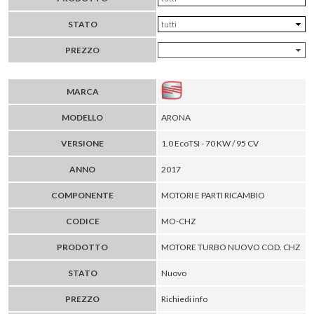
STATO
PREZZO
MARCA
MODELLO
ARONA
VERSIONE
1.0 EcoTSI - 70 KW / 95 CV
ANNO
2017
COMPONENTE
MOTORI E PARTI RICAMBIO
CODICE
MO-CHZ
PRODOTTO
MOTORE TURBO NUOVO COD. CHZ
STATO
Nuovo
PREZZO
Richiedi info