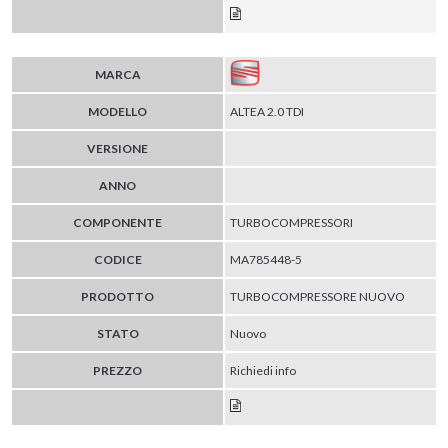
MARCA
MODELLO
ALTEA 2.0 TDI
VERSIONE
ANNO
COMPONENTE
TURBOCOMPRESSORI
CODICE
MA785448-5
PRODOTTO
TURBOCOMPRESSORE NUOVO
STATO
Nuovo
PREZZO
Richiedi info