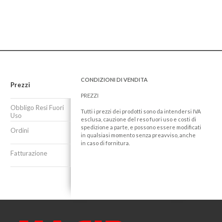
CONDIZIONI DI VENDITA
Prezzi
PREZZI
Obbligo Resi Fuori
Tutti i prezzi dei prodotti sono da intendersi IVA
Uso
esclusa, cauzione del reso fuori uso e costi di
spedizione a parte, e possono essere modificati
Ordini
in qualsiasi momento senza preavviso, anche
in caso di fornitura.
Fatturazione