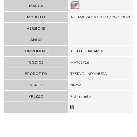
MARCA
MODELLO
ALHAMBRA 1.9 TDI-PD (115/130CV)
VERSIONE
ANNO
COMPONENTE
TESTATE E RICAMBI
CODICE
MA908716
PRODOTTO
TESTA CILINDRI NUDA
STATO
Nuovo
PREZZO
Richiedi info