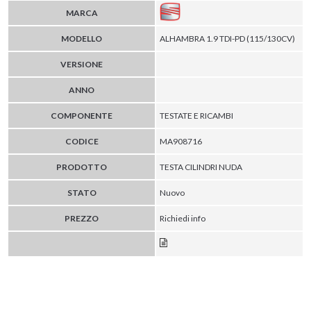
MARCA
MODELLO
ALHAMBRA 1.9 TDI-PD (115/130CV)
VERSIONE
ANNO
COMPONENTE
TESTATE E RICAMBI
CODICE
MA908716
PRODOTTO
TESTA CILINDRI NUDA
STATO
Nuovo
PREZZO
Richiedi info