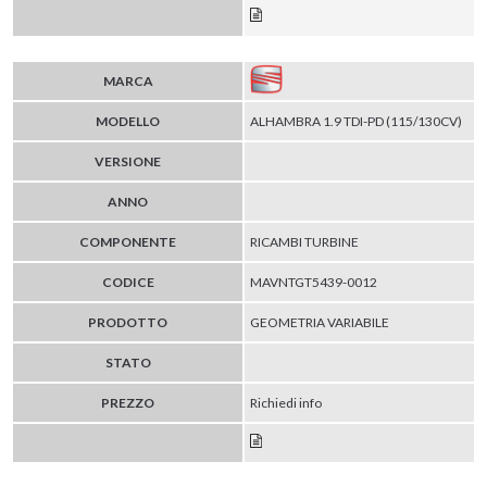
MARCA
MODELLO
ALHAMBRA 1.9 TDI-PD (115/130CV)
VERSIONE
ANNO
COMPONENTE
RICAMBI TURBINE
CODICE
MAVNTGT5439-0012
PRODOTTO
GEOMETRIA VARIABILE
STATO
PREZZO
Richiedi info