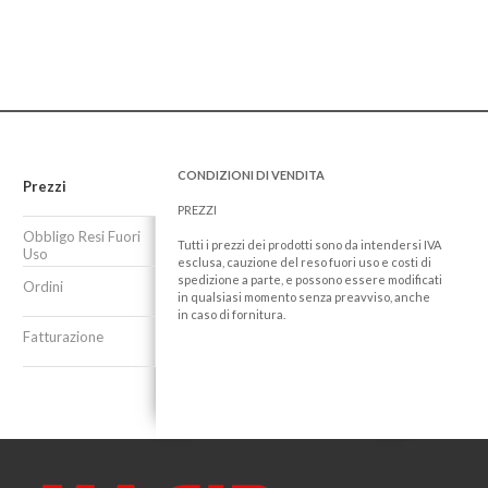
CONDIZIONI DI VENDITA
Prezzi
PREZZI
Obbligo Resi Fuori
Tutti i prezzi dei prodotti sono da intendersi IVA
Uso
esclusa, cauzione del reso fuori uso e costi di
spedizione a parte, e possono essere modificati
Ordini
in qualsiasi momento senza preavviso, anche
in caso di fornitura.
Fatturazione