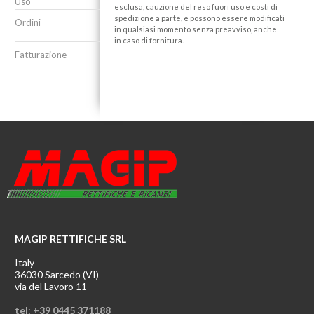
Uso
esclusa, cauzione del reso fuori uso e costi di
spedizione a parte, e possono essere modificati
Ordini
in qualsiasi momento senza preavviso, anche
in caso di fornitura.
Fatturazione
MAGIP RETTIFICHE SRL
Italy
36030 Sarcedo (VI)
via del Lavoro 11
tel: +39 0445 371188