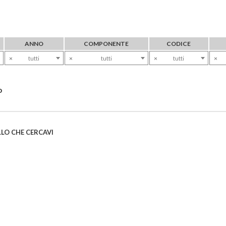
ANNO
COMPONENTE
CODICE
×
tutti
×
tutti
×
tutti
×
o
LO CHE CERCAVI