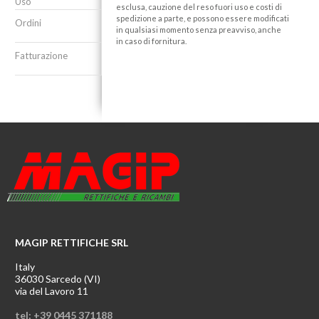
Uso
esclusa, cauzione del reso fuori uso e costi di
spedizione a parte, e possono essere modificati
Ordini
in qualsiasi momento senza preavviso, anche
in caso di fornitura.
Fatturazione
MAGIP RETTIFICHE SRL
Italy
36030 Sarcedo (VI)
via del Lavoro 11
tel: +39 0445 371188