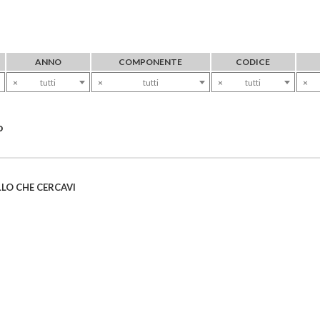
ANNO
COMPONENTE
CODICE
×
tutti
×
tutti
×
tutti
×
o
LO CHE CERCAVI