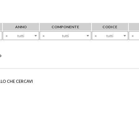
ANNO
COMPONENTE
CODICE
×
tutti
×
tutti
×
tutti
×
o
LO CHE CERCAVI