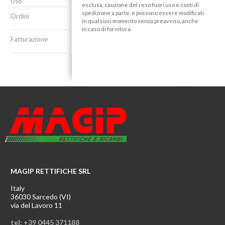
Uso
esclusa, cauzione del reso fuori uso e costi di
spedizione a parte, e possono essere modificati
Ordini
in qualsiasi momento senza preavviso, anche
in caso di fornitura.
Fatturazione
MAGIP RETTIFICHE SRL
Italy
36030 Sarcedo (VI)
via del Lavoro 11
tel: +39 0445 371188