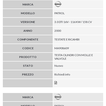
MARCA
MODELLO
PATROL
VERSIONE
3.0 DTI 16V - 116 KW / 158 CV
ANNO
2000
COMPONENTE
TESTATE E RICAMBI
CODICE
MA908609
TESTA CILINDRI CON MOLLE E
PRODOTTO
VALVOLE
STATO
Nuovo
PREZZO
Richiedi info
MARCA
MODELLO
PATROL