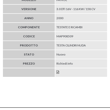
VERSIONE
3.0 DTI 16V - 116 KW / 158 CV
ANNO
2000
COMPONENTE
TESTATE E RICAMBI
CODICE
MAP908509
PRODOTTO
TESTA CILINDRI NUDA
STATO
Nuovo
PREZZO
Richiedi info