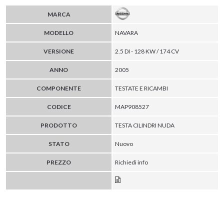
MARCA
MODELLO
NAVARA
VERSIONE
2.5 DI - 128 KW / 174 CV
ANNO
2005
COMPONENTE
TESTATE E RICAMBI
CODICE
MAP908527
PRODOTTO
TESTA CILINDRI NUDA
STATO
Nuovo
PREZZO
Richiedi info