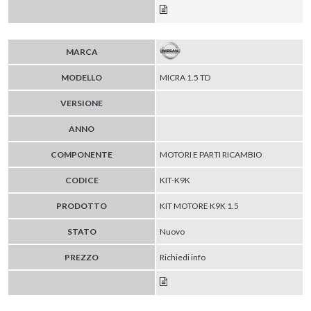
MARCA
MODELLO
MICRA 1.5 TD
VERSIONE
ANNO
COMPONENTE
MOTORI E PARTI RICAMBIO
CODICE
KIT-K9K
PRODOTTO
KIT MOTORE K9K 1.5
STATO
Nuovo
PREZZO
Richiedi info