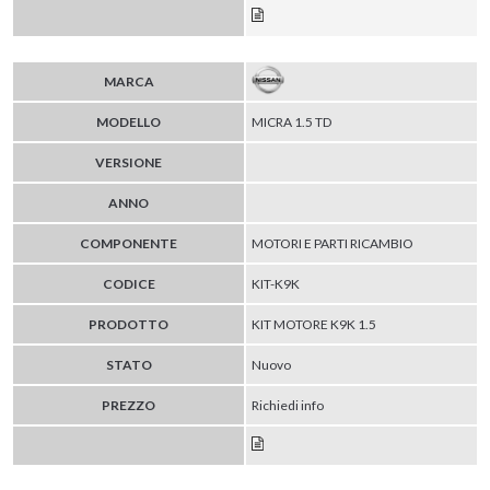
MARCA
MODELLO
MICRA 1.5 TD
VERSIONE
ANNO
COMPONENTE
MOTORI E PARTI RICAMBIO
CODICE
KIT-K9K
PRODOTTO
KIT MOTORE K9K 1.5
STATO
Nuovo
PREZZO
Richiedi info