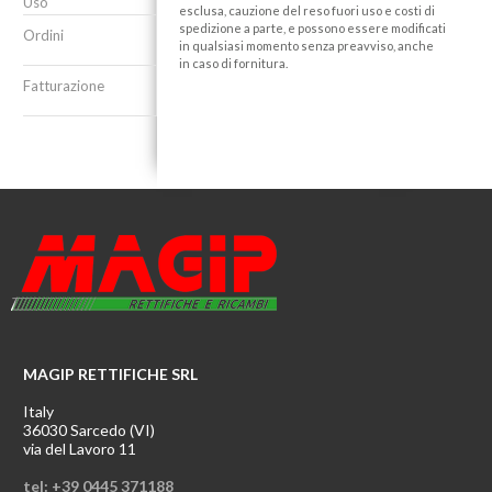
Uso
esclusa, cauzione del reso fuori uso e costi di
spedizione a parte, e possono essere modificati
Ordini
in qualsiasi momento senza preavviso, anche
in caso di fornitura.
Fatturazione
MAGIP RETTIFICHE SRL
Italy
36030 Sarcedo (VI)
via del Lavoro 11
tel: +39 0445 371188