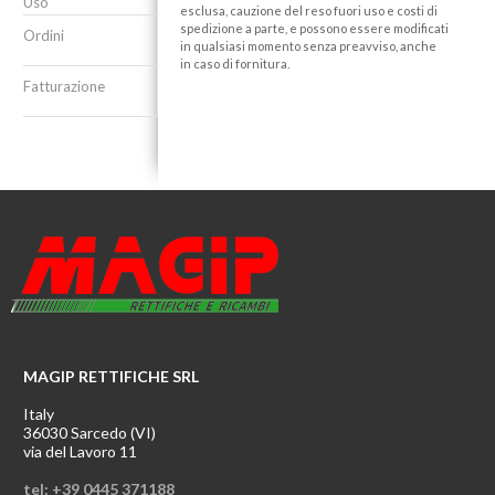
Uso
esclusa, cauzione del reso fuori uso e costi di
spedizione a parte, e possono essere modificati
Ordini
in qualsiasi momento senza preavviso, anche
in caso di fornitura.
Fatturazione
MAGIP RETTIFICHE SRL
Italy
36030 Sarcedo (VI)
via del Lavoro 11
tel: +39 0445 371188