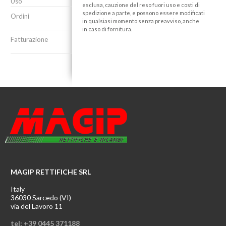
Uso
esclusa, cauzione del reso fuori uso e costi di
spedizione a parte, e possono essere modificati
Ordini
in qualsiasi momento senza preavviso, anche
in caso di fornitura.
Fatturazione
MAGIP RETTIFICHE SRL
Italy
36030 Sarcedo (VI)
via del Lavoro 11
tel: +39 0445 371188