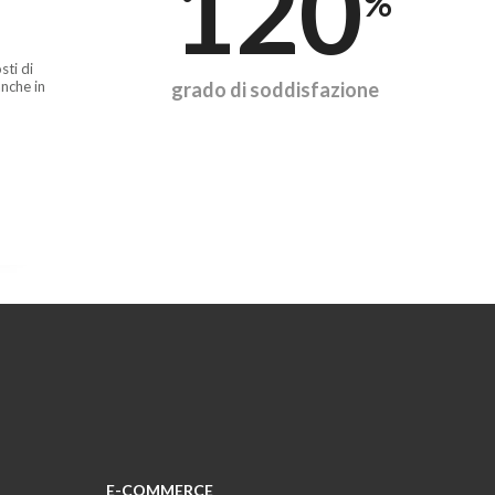
120
%
sti di
nche in
grado di soddisfazione
E-COMMERCE