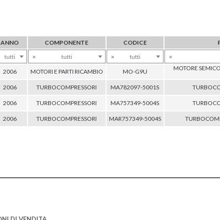
ANNO
COMPONENTE
CODICE
×
tutti
×
tutti
×
tutti
×
MOTORE SEMICO
2006
MOTORI E PARTI RICAMBIO
MO-G9U
2006
TURBOCOMPRESSORI
MA782097-5001S
TURBOCO
2006
TURBOCOMPRESSORI
MA757349-5004S
TURBOCO
2006
TURBOCOMPRESSORI
MAR757349-5004S
TURBOCOMP
NI DI VENDITA