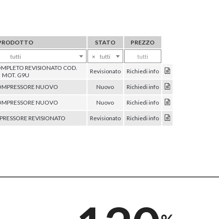
PRODOTTO
STATO
PREZZO
tutti
×
tutti
tutti
MPLETO REVISIONATO COD.
Revisionato
Richiedi info
MOT. G9U
MPRESSORE NUOVO
Nuovo
Richiedi info
MPRESSORE NUOVO
Nuovo
Richiedi info
RESSORE REVISIONATO
Revisionato
Richiedi info