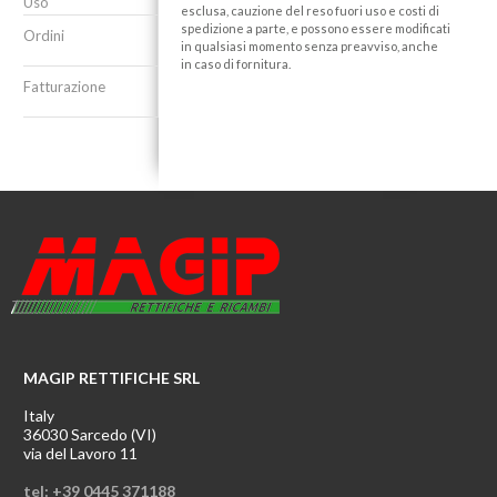
Uso
esclusa, cauzione del reso fuori uso e costi di
spedizione a parte, e possono essere modificati
Ordini
in qualsiasi momento senza preavviso, anche
in caso di fornitura.
Fatturazione
MAGIP RETTIFICHE SRL
Italy
36030 Sarcedo (VI)
via del Lavoro 11
tel: +39 0445 371188