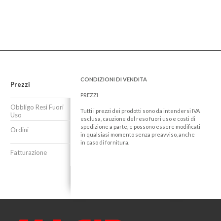
CONDIZIONI DI VENDITA
Prezzi
PREZZI
Obbligo Resi Fuori
Tutti i prezzi dei prodotti sono da intendersi IVA
Uso
esclusa, cauzione del reso fuori uso e costi di
spedizione a parte, e possono essere modificati
Ordini
in qualsiasi momento senza preavviso, anche
in caso di fornitura.
Fatturazione