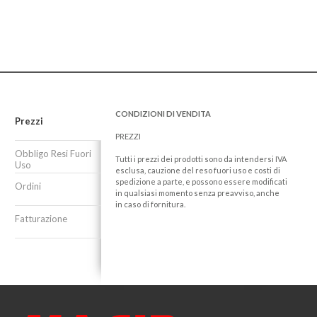
CONDIZIONI DI VENDITA
Prezzi
PREZZI
Obbligo Resi Fuori
Tutti i prezzi dei prodotti sono da intendersi IVA
Uso
esclusa, cauzione del reso fuori uso e costi di
spedizione a parte, e possono essere modificati
Ordini
in qualsiasi momento senza preavviso, anche
in caso di fornitura.
Fatturazione