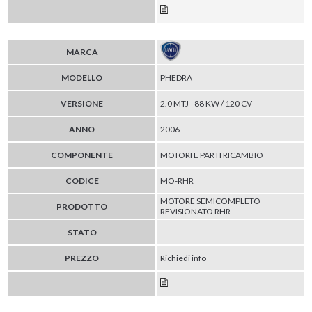
MARCA
MODELLO
PHEDRA
VERSIONE
2.0 MTJ - 88 KW / 120 CV
ANNO
2006
COMPONENTE
MOTORI E PARTI RICAMBIO
CODICE
MO-RHR
MOTORE SEMICOMPLETO
PRODOTTO
REVISIONATO RHR
STATO
PREZZO
Richiedi info