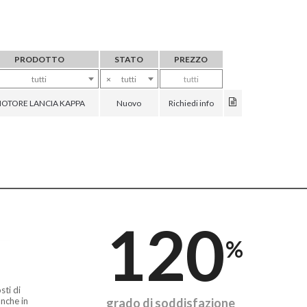
PRODOTTO
STATO
PREZZO
tutti
×
tutti
tutti
OTORE LANCIA KAPPA
Nuovo
Richiedi info
120
%
sti di
nche in
grado di soddisfazione