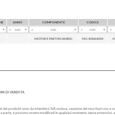
NE
ANNO
COMPONENTE
CODICE
×
tutti
×
tutti
×
tutti
×
MOTORI E PARTI RICAMBIO
MO-838A4000
M
NI DI VENDITA
zzi dei prodotti sono da intendersi IVA esclusa, cauzione del reso fuori uso e co
 a parte, e possono essere modificati in qualsiasi momento senza preavviso, a