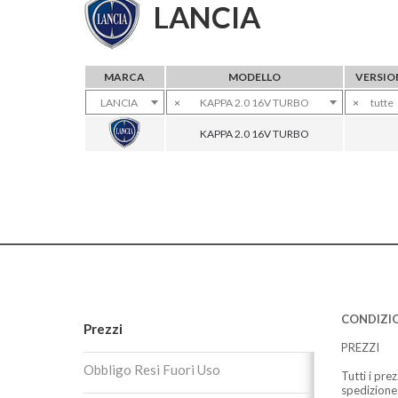
LANCIA
MARCA
MODELLO
VERSIO
LANCIA
×
KAPPA 2.0 16V TURBO
×
tutte
KAPPA 2.0 16V TURBO
CONDIZIO
Prezzi
PREZZI
Obbligo Resi Fuori Uso
Tutti i pre
spedizione