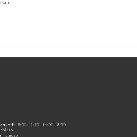
nitura.
 venerdì:
8:00-12:30 - 14:00-18:30
:
chiuso
ca:
chiuso