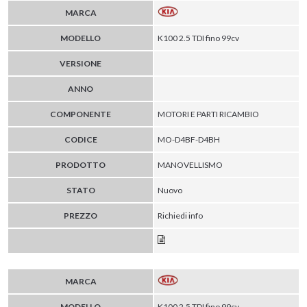
MARCA
MODELLO
K100 2.5 TDI fino 99cv
VERSIONE
ANNO
COMPONENTE
MOTORI E PARTI RICAMBIO
CODICE
MO-D4BF-D4BH
PRODOTTO
MANOVELLISMO
STATO
Nuovo
PREZZO
Richiedi info
MARCA
MODELLO
K100 2.5 TDI fino 99cv