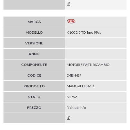
MARCA
MODELLO
K100 2.5 TDI fino 99cv
VERSIONE
ANNO
COMPONENTE
MOTORI E PARTI RICAMBIO
CODICE
D4BH-BF
PRODOTTO
MANOVELLISMO
STATO
Nuovo
PREZZO
Richiedi info