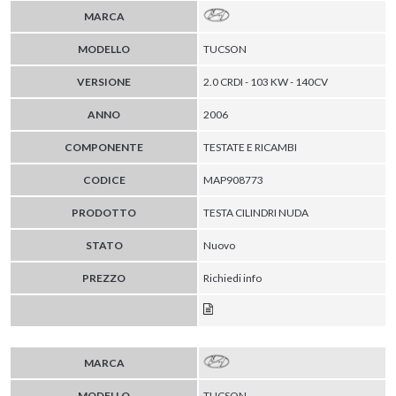
MARCA
MODELLO
TUCSON
VERSIONE
2.0 CRDI - 103 KW - 140CV
ANNO
2006
COMPONENTE
TESTATE E RICAMBI
CODICE
MAP908773
PRODOTTO
TESTA CILINDRI NUDA
STATO
Nuovo
PREZZO
Richiedi info
MARCA
MODELLO
TUCSON