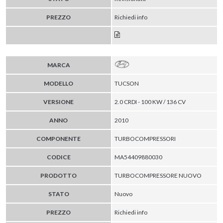
PREZZO
Richiedi info
MARCA
MODELLO
TUCSON
VERSIONE
2.0 CRDI - 100 KW / 136 CV
ANNO
2010
COMPONENTE
TURBOCOMPRESSORI
CODICE
MA54409880030
PRODOTTO
TURBOCOMPRESSORE NUOVO
STATO
Nuovo
PREZZO
Richiedi info