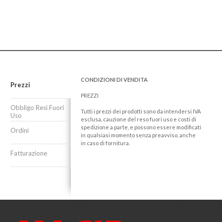
CONDIZIONI DI VENDITA
Prezzi
PREZZI
Obbligo Resi Fuori
Tutti i prezzi dei prodotti sono da intendersi IVA
Uso
esclusa, cauzione del reso fuori uso e costi di
spedizione a parte, e possono essere modificati
Ordini
in qualsiasi momento senza preavviso, anche
in caso di fornitura.
Fatturazione