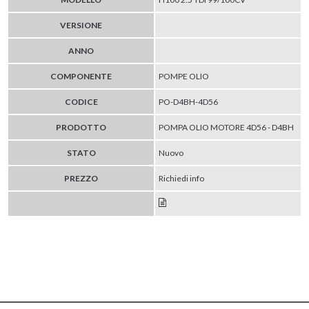
VERSIONE
ANNO
COMPONENTE
POMPE OLIO
CODICE
PO-D4BH-4D56
PRODOTTO
POMPA OLIO MOTORE 4D56 - D4BH
STATO
Nuovo
PREZZO
Richiedi info