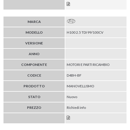
MARCA
MODELLO
H100 2.5 TDI 99/100CV
VERSIONE
ANNO
COMPONENTE
MOTORI E PARTI RICAMBIO
CODICE
D4BH-BF
PRODOTTO
MANOVELLISMO
STATO
Nuovo
PREZZO
Richiedi info