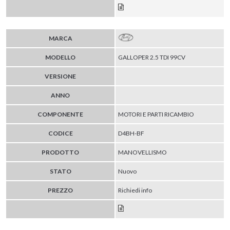
MARCA
MODELLO
GALLOPER 2.5 TDI 99CV
VERSIONE
ANNO
COMPONENTE
MOTORI E PARTI RICAMBIO
CODICE
D4BH-BF
PRODOTTO
MANOVELLISMO
STATO
Nuovo
PREZZO
Richiedi info