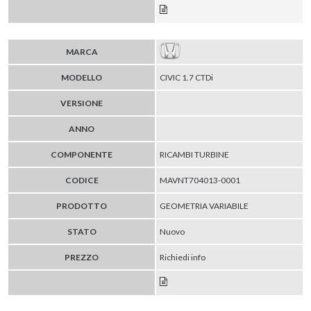
MARCA
MODELLO
CIVIC 1.7 CTDi
VERSIONE
ANNO
COMPONENTE
RICAMBI TURBINE
CODICE
MAVNT704013-0001
PRODOTTO
GEOMETRIA VARIABILE
STATO
Nuovo
PREZZO
Richiedi info