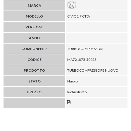
MARCA
MODELLO
CIVIC 1.7 CTDi
VERSIONE
ANNO
COMPONENTE
TURBOCOMPRESSORI
CODICE
MA721875-5005S
PRODOTTO
TURBOCOMPRESSORE NUOVO
STATO
Nuovo
PREZZO
Richiedi info