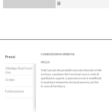
CONDIZIONI DI VENDITA
Prezzi
PREZZI
Obbligo Resi Fuori
Tutti i prezzi dei prodotti sono da intendersi IVA
Uso
esclusa, cauzione del reso fuori uso e costi di
spedizione a parte, e possono essere modificati
Ordini
in qualsiasi momento senza preavviso, anche
in caso di fornitura.
Fatturazione