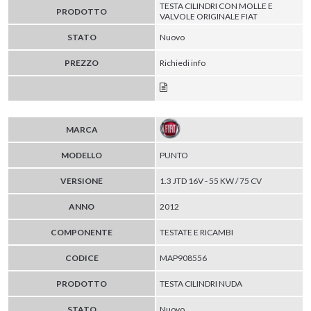
TESTA CILINDRI CON MOLLE E
PRODOTTO
VALVOLE ORIGINALE FIAT
STATO
Nuovo
PREZZO
Richiedi info
MARCA
MODELLO
PUNTO
VERSIONE
1.3 JTD 16V - 55 KW / 75 CV
ANNO
2012
COMPONENTE
TESTATE E RICAMBI
CODICE
MAP908556
PRODOTTO
TESTA CILINDRI NUDA
STATO
Nuovo