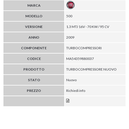
MARCA
MODELLO
500
VERSIONE
1.3 MTJ 16V - 70 KW / 95 CV
ANNO
2009
COMPONENTE
TURBOCOMPRESSORI
CODICE
MA54359880037
PRODOTTO
TURBOCOMPRESSORE NUOVO
STATO
Nuovo
PREZZO
Richiedi info