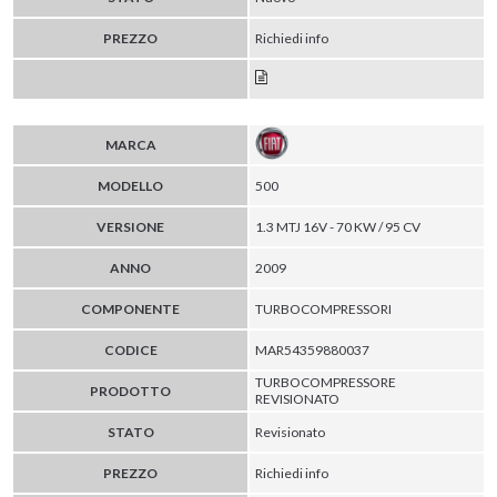
PREZZO
Richiedi info
MARCA
MODELLO
500
VERSIONE
1.3 MTJ 16V - 70 KW / 95 CV
ANNO
2009
COMPONENTE
TURBOCOMPRESSORI
CODICE
MAR54359880037
TURBOCOMPRESSORE
PRODOTTO
REVISIONATO
STATO
Revisionato
PREZZO
Richiedi info