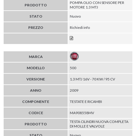
POMPA OLIO CON SENSORE PER
PRODOTTO
MOTORE 1.3 MTJ
STATO
Nuovo
PREZZO
Richiedi info
MARCA
MODELLO
500
VERSIONE
1.3 MTJ 16V - 70 KW / 95 CV
ANNO
2009
COMPONENTE
TESTATE E RICAMBI
CODICE
MA908558MV
TESTA CILINDRI NUOVA COMPLETA
PRODOTTO
DI MOLLE E VALVOLE
STATO
Nuovo