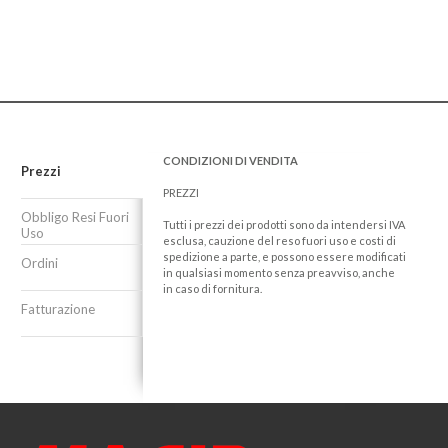
CONDIZIONI DI VENDITA
Prezzi
PREZZI
Obbligo Resi Fuori
Tutti i prezzi dei prodotti sono da intendersi IVA
Uso
esclusa, cauzione del reso fuori uso e costi di
spedizione a parte, e possono essere modificati
Ordini
in qualsiasi momento senza preavviso, anche
in caso di fornitura.
Fatturazione