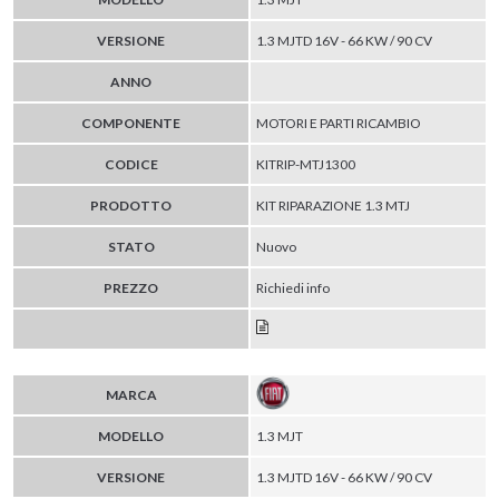
VERSIONE
1.3 MJTD 16V - 66 KW / 90 CV
ANNO
COMPONENTE
MOTORI E PARTI RICAMBIO
CODICE
KITRIP-MTJ1300
PRODOTTO
KIT RIPARAZIONE 1.3 MTJ
STATO
Nuovo
PREZZO
Richiedi info
MARCA
MODELLO
1.3 MJT
VERSIONE
1.3 MJTD 16V - 66 KW / 90 CV