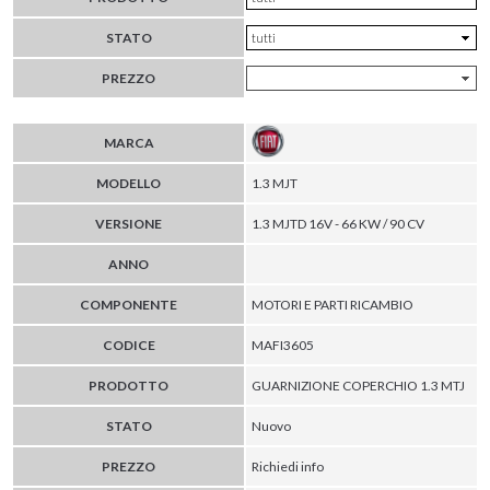
STATO
PREZZO
MARCA
MODELLO
1.3 MJT
VERSIONE
1.3 MJTD 16V - 66 KW / 90 CV
ANNO
COMPONENTE
MOTORI E PARTI RICAMBIO
CODICE
MAFI3605
PRODOTTO
GUARNIZIONE COPERCHIO 1.3 MTJ
STATO
Nuovo
PREZZO
Richiedi info