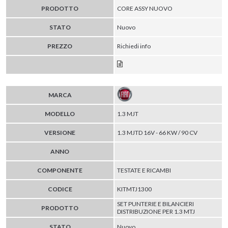
PRODOTTO
CORE ASSY NUOVO
STATO
Nuovo
PREZZO
Richiedi info
MARCA
MODELLO
1.3 MJT
VERSIONE
1.3 MJTD 16V - 66 KW / 90 CV
ANNO
COMPONENTE
TESTATE E RICAMBI
CODICE
KITMTJ1300
SET PUNTERIE E BILANCIERI
PRODOTTO
DISTRIBUZIONE PER 1.3 MTJ
STATO
Nuovo