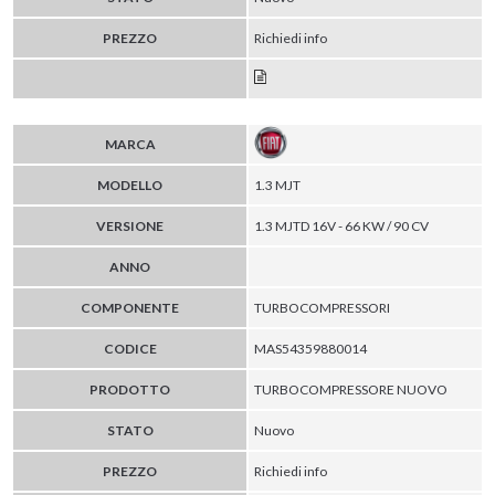
PREZZO
Richiedi info
MARCA
MODELLO
1.3 MJT
VERSIONE
1.3 MJTD 16V - 66 KW / 90 CV
ANNO
COMPONENTE
TURBOCOMPRESSORI
CODICE
MAS54359880014
PRODOTTO
TURBOCOMPRESSORE NUOVO
STATO
Nuovo
PREZZO
Richiedi info