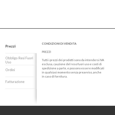
CONDIZIONI DI VENDITA
Prezzi
PREZZI
Obbligo Resi Fuori
Tutti i prezzi dei prodotti sono da intendersi IVA
Uso
esclusa, cauzione del reso fuori uso e costi di
spedizione a parte, e possono essere modificati
Ordini
in qualsiasi momento senza preavviso, anche
in caso di fornitura.
Fatturazione