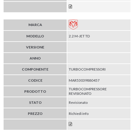
MARCA
MODELLO
2.2 M-JET TD
VERSIONE
ANNO
COMPONENTE
TURBOCOMPRESSORI
CODICE
MAR53039880457
TURBOCOMPRESSORE
PRODOTTO
REVISIONATO
STATO
Revisionato
PREZZO
Richiedi info