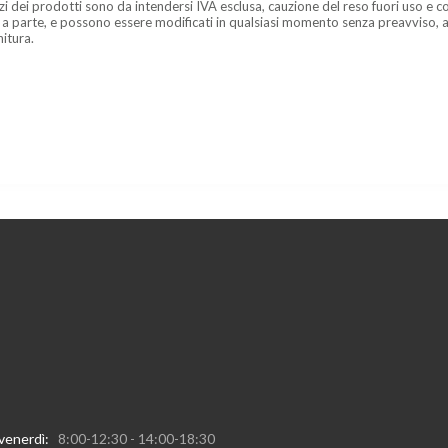
zzi dei prodotti sono da intendersi IVA esclusa, cauzione del reso fuori uso e co
 a parte, e possono essere modificati in qualsiasi momento senza preavviso, a
nitura.
 venerdì:
8:00-12:30 - 14:00-18:30