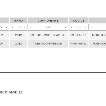
ANNO
COMPONENTE
CODICE
 CV
×
tutti
×
tutti
×
tutti
×
 CV
2012
MOTORI E PARTI RICAMBIO
MO-A17DTS
MOTORE 
 CV
2012
TURBOCOMPRESSORI
MAR789533
TURBOCO
NI DI VENDITA