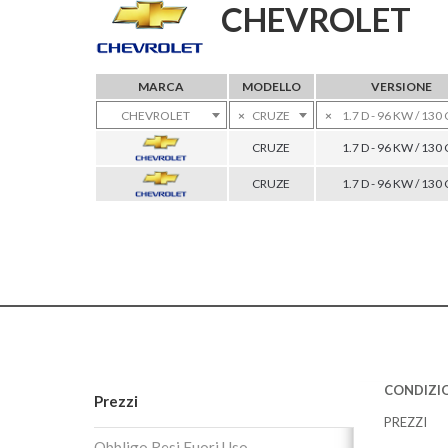
CHEVROLET
MARCA
MODELLO
VERSIONE
CHEVROLET
×
CRUZE
×
1.7 D - 96 KW / 130
CRUZE
1.7 D - 96 KW / 130
CRUZE
1.7 D - 96 KW / 130
CONDIZIO
Prezzi
PREZZI
Obbligo Resi Fuori Uso