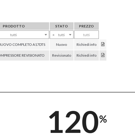
PRODOTTO
STATO
PREZZO
tutti
×
tutti
tutti
NUOVO COMPLETO A17DTS
Nuovo
Richiedi info
MPRESSORE REVISIONATO
Revisionato
Richiedi info
120
%