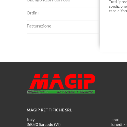
Tutti i pre
spedizione
caso di for
Ordini
Fatturazione
MAGIP RETTIFICHE SRL
Italy
orari
36030 Sarcedo (VI)
lunedì >