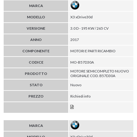
MARCA
MODELLO
X3 xDrive30d
VERSIONE
3.0 D - 195 KW / 265 CV
ANNO
2017
COMPONENTE
MOTORI E PARTI RICAMBIO
CODICE
MO-B57D30A
MOTORE SEMICOMPLETO NUOVO
PRODOTTO
ORIGINALE COD. B57D30A
STATO
Nuovo
PREZZO
Richiedi info
MARCA
MODELLO
X3 xDrive30d