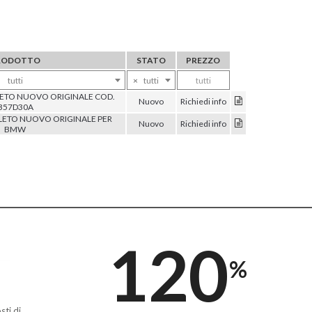
RODOTTO
STATO
PREZZO
tutti
×
tutti
tutti
TO NUOVO ORIGINALE COD.
Nuovo
Richiedi info
B57D30A
ETO NUOVO ORIGINALE PER
Nuovo
Richiedi info
BMW
120
%
sti di