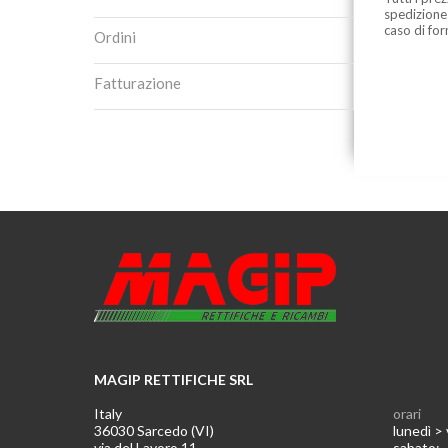
spedizione
caso di for
Ordini
Fatturazione
MAGIP RETTIFICHE SRL
Italy
orari
36030 Sarcedo (VI)
lunedì >
via del Lavoro 11
sabato