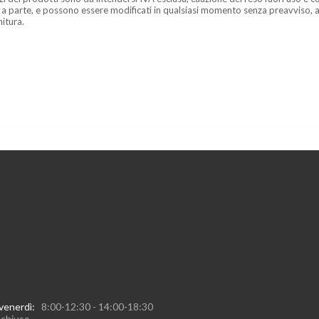
 a parte, e possono essere modificati in qualsiasi momento senza preavviso, a
nitura.
 venerdì:
8:00-12:30 - 14:00-18:30
:
chiuso