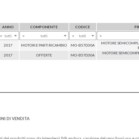
ANNO
COMPONENTE
CODICE
P
×
tutti
×
tutti
×
tutti
×
MOTORE SEMICOMPLE
2017
MOTORI E PARTI RICAMBIO
MO-B57D30A
MOTORE SEMICOMPL
2017
OFFERTE
MO-B57D30A
NI DI VENDITA
zzi dei prodotti sono da intendersi IVA esclusa, cauzione del reso fuori uso e co