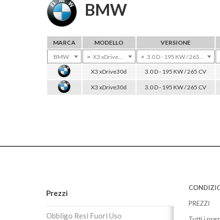
BMW
MARCA
MODELLO
VERSIONE
BMW
×
X3 xDrive30d
×
3.0 D - 195 KW / 265 CV
X3 xDrive30d
3.0 D - 195 KW / 265 CV
X3 xDrive30d
3.0 D - 195 KW / 265 CV
CONDIZIO
Prezzi
PREZZI
Obbligo Resi Fuori Uso
Tutti i pre