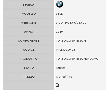
MARCA
MODELLO
330D
VERSIONE
3.0 D - 195 KW / 265 CV
ANNO
2019
COMPONENTE
TURBOCOMPRESSORI
CODICE
MA835109-13
PRODOTTO
TURBOCOMPRESSORE NUOVO
STATO
Nuovo
PREZZO
Richiedi info