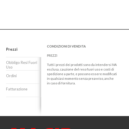
CONDIZIONI DI VENDITA
Prezzi
PREZZI
Obbligo Resi Fuori
Tutti i prezzi dei prodotti sono da intendersi IVA
Uso
esclusa, cauzione del reso fuori uso e costi di
spedizione a parte, e possono essere modificati
Ordini
in qualsiasi momento senza preavviso, anche
in caso di fornitura.
Fatturazione