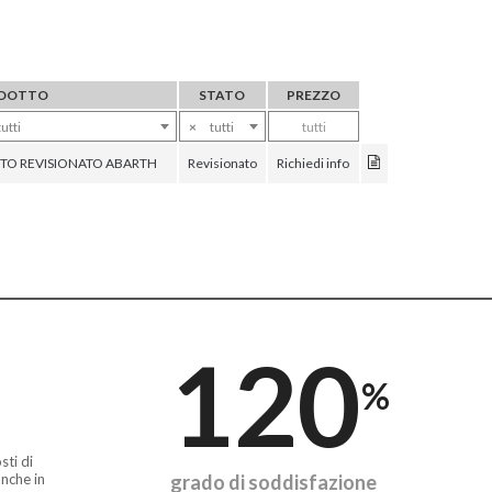
DOTTO
STATO
PREZZO
tutti
×
tutti
tutti
TO REVISIONATO ABARTH
Revisionato
Richiedi info
120
%
sti di
nche in
grado di soddisfazione