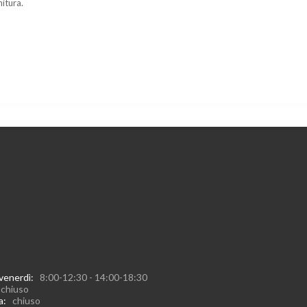
nitura.
 venerdì:
8:00-12:30 - 14:00-18:30
:
chiuso
ca:
chiuso