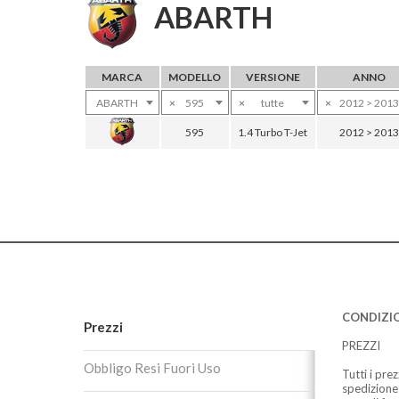
ABARTH
MARCA
MODELLO
VERSIONE
ANNO
ABARTH
×
595
×
tutte
×
2012 > 2013
595
1.4 Turbo T-Jet
2012 > 2013
CONDIZIO
Prezzi
PREZZI
Obbligo Resi Fuori Uso
Tutti i pre
spedizione