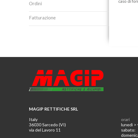
caso di for
Ordini
Fatturazione
MAGIP RETTIFICHE SRL
Italy
orari
36030 Sarcedo (VI)
lunedì >
via del Lavoro 11
sabato
domeni