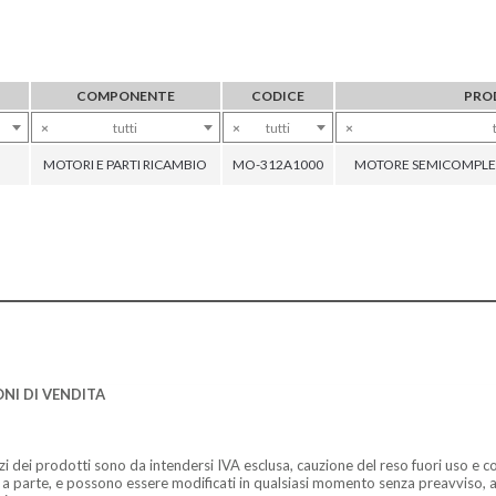
COMPONENTE
CODICE
PRO
×
tutti
×
tutti
×
MOTORI E PARTI RICAMBIO
MO-312A1000
MOTORE SEMICOMPLE
NI DI VENDITA
zzi dei prodotti sono da intendersi IVA esclusa, cauzione del reso fuori uso e co
 a parte, e possono essere modificati in qualsiasi momento senza preavviso, a